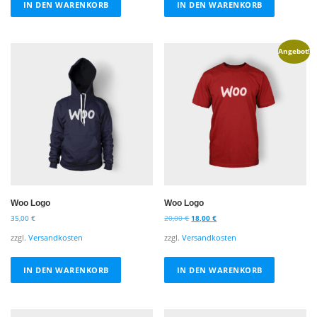
IN DEN WARENKORB
IN DEN WARENKORB
Angebot!
Woo Logo
Woo Logo
U
A
35,00
€
20,00
€
18,00
€
r
k
zzgl.
Versandkosten
zzgl.
Versandkosten
s
t
p
u
r
e
IN DEN WARENKORB
IN DEN WARENKORB
ü
l
n
l
g
e
l
r