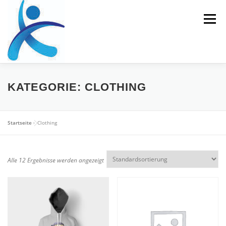
Zum
Inhalt
Menü
springen
HOME
REHASPORT
PERSONALTRAINING
KATEGORIE:
CLOTHING
ERNÄHRUNGSBERATUNG
Startseite
»
Clothing
ATHLETIKTRAINING/LEISTUNGSDIAGNOSTIK
Alle 12 Ergebnisse werden angezeigt
KONTAKT