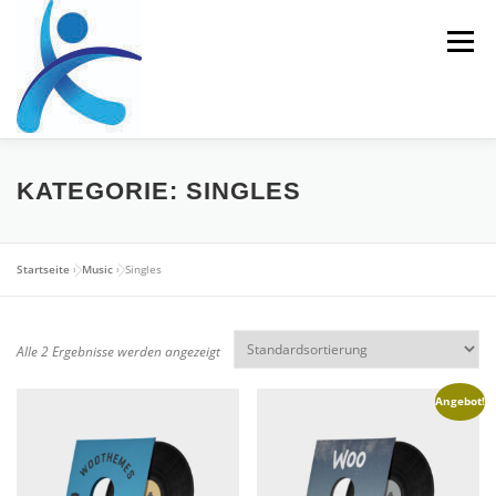
Zum
Inhalt
Menü
springen
HOME
REHASPORT
PERSONALTRAINING
KATEGORIE:
SINGLES
ERNÄHRUNGSBERATUNG
Startseite
»
Music
»
Singles
ATHLETIKTRAINING/LEISTUNGSDIAGNOSTIK
Alle 2 Ergebnisse werden angezeigt
Angebot!
KONTAKT