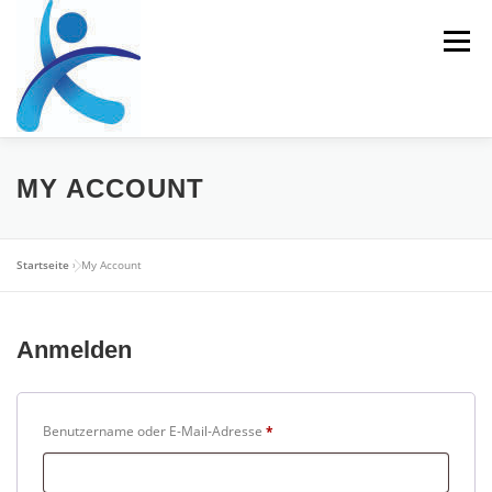
Zum
Inhalt
Menü
springen
HOME
REHASPORT
PERSONALTRAINING
MY ACCOUNT
ERNÄHRUNGSBERATUNG
Startseite
»
My Account
ATHLETIKTRAINING/LEISTUNGSDIAGNOSTIK
Anmelden
KONTAKT
E
Benutzername oder E-Mail-Adresse
*
r
f