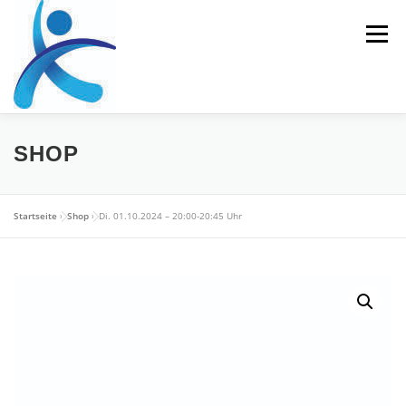
Zum
Inhalt
Menü
springen
HOME
REHASPORT
PERSONALTRAINING
SHOP
ERNÄHRUNGSBERATUNG
Startseite
»
Shop
»
Di. 01.10.2024 – 20:00-20:45 Uhr
ATHLETIKTRAINING/LEISTUNGSDIAGNOSTIK
KONTAKT