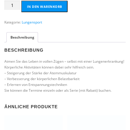
Di.
IN DEN WARENKORB
01.10.2024
-
20:00-
Kategorie:
Lungensport
20:45
Uhr
Beschreibung
Menge
BESCHREIBUNG
Atmen Sie das Leben in vollen Zügen – selbst mit einer Lungenerkrankung!
Körperliche Aktivitäten können dabei sehr hilfreich sein.
– Steigerung der Stärke der Atemmuskulatur
– Verbesserung der körperlichen Belastbarkeit
– Erlernen von Entspannungstechniken
Sie können die Termine einzeln oder als Serie (mit Rabatt) buchen.
ÄHNLICHE PRODUKTE